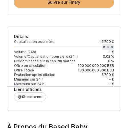
Suivre sur Finary
Détails
Capitalisation boursière
5 700 €
-
#
11118
Volume (24h)
1 €
Volume/Capitalisation boursière (24h)
0,02 %
Prédominance sur la cap. du marché
0 %
Offre en circulation
100 000 000 000
BBB
Offre Totale
100 000 000 000
BBB
Évaluation après dilution
5 700 €
Minimum sur 24 h
- €
Maximum sur 24 h
- €
Liens officiels
Site internet
À Propos du Based Baby