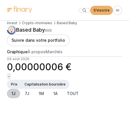
S'inscrire
Invest
Crypto-monnaies
Based Baby
Based Baby
BBB
Suivre dans votre portfolio
Graphique
À propos
Marchés
09 août 2026
0,00000006 €
-
Prix
Capitalisation boursière
1J
7J
1M
1A
TOUT