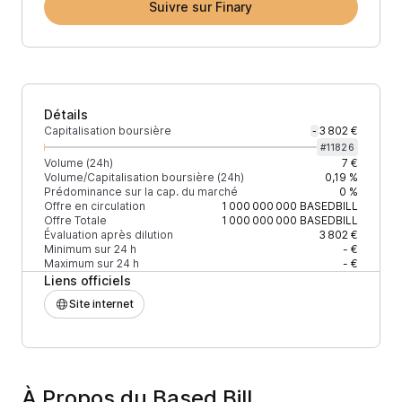
Suivre sur Finary
Détails
Capitalisation boursière
3 802 €
-
#
11826
Volume (24h)
7 €
Volume/Capitalisation boursière (24h)
0,19 %
Prédominance sur la cap. du marché
0 %
Offre en circulation
1 000 000 000
BASEDBILL
Offre Totale
1 000 000 000
BASEDBILL
Évaluation après dilution
3 802 €
Minimum sur 24 h
- €
Maximum sur 24 h
- €
Liens officiels
Site internet
À Propos du Based Bill