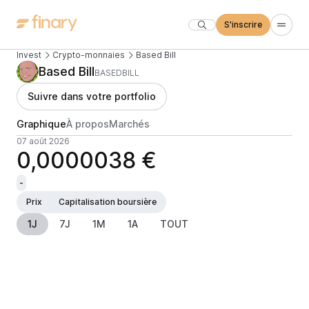
S'inscrire
Invest
Crypto-monnaies
Based Bill
Based Bill
BASEDBILL
Suivre dans votre portfolio
Graphique
À propos
Marchés
07 août 2026
0,0000038 €
-
Prix
Capitalisation boursière
1J
7J
1M
1A
TOUT