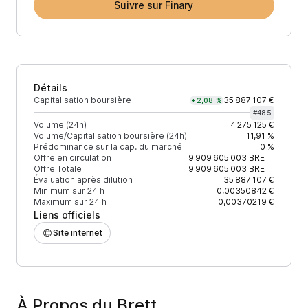
Suivre sur Finary
Détails
Capitalisation boursière
35 887 107 €
+2,08 %
#
485
Volume (24h)
4 275 125 €
Volume/Capitalisation boursière (24h)
11,91 %
Prédominance sur la cap. du marché
0 %
Offre en circulation
9 909 605 003
BRETT
Offre Totale
9 909 605 003
BRETT
Évaluation après dilution
35 887 107 €
Minimum sur 24 h
0,00350842 €
Maximum sur 24 h
0,00370219 €
Liens officiels
Site internet
À Propos du Brett