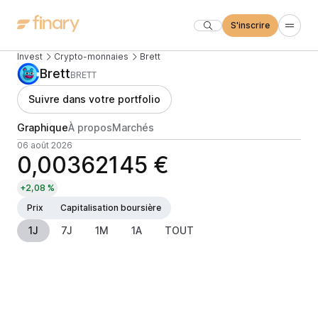
S'inscrire
Invest
Crypto-monnaies
Brett
Brett
BRETT
Suivre dans votre portfolio
Graphique
À propos
Marchés
06 août 2026
0,00362145 €
+2,08 %
Prix
Capitalisation boursière
1J
7J
1M
1A
TOUT