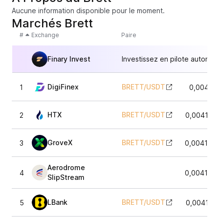
Aucune information disponible pour le moment.
Marchés Brett
#
Exchange
Paire
Finary Invest
Investissez en pilote automat
DigiFinex
BRETT
/
USDT
1
0,00417
HTX
BRETT
/
USDT
2
0,004156
GroveX
BRETT
/
USDT
3
0,004196
Aerodrome
4
0,004184
SlipStream
LBank
BRETT
/
USDT
5
0,004165