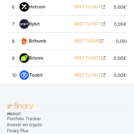
Hotcoin
BRETT
/
USDT
6
0,004169
Bybit
BRETT
/
USDT
7
0,004161
Bithumb
BRETT
/
KRW
8
0,00412
Bitunix
BRETT
/
USDT
9
0,004165
Toobit
BRETT
/
USDT
10
0,004175
PRODUIT
Portfolio Tracker
Investir en crypto
Finary Plus