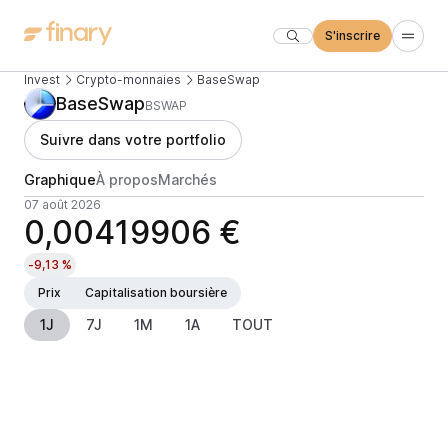
S'inscrire
Invest
Crypto-monnaies
BaseSwap
BaseSwap
BSWAP
Suivre dans votre portfolio
Graphique
À propos
Marchés
07 août 2026
0,00419906 €
-9,13 %
Prix
Capitalisation boursière
1J
7J
1M
1A
TOUT