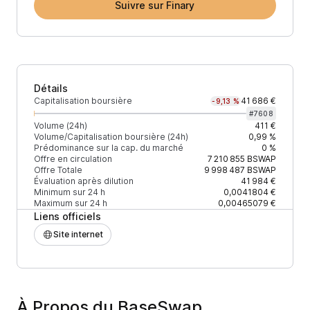
Suivre sur Finary
Détails
Capitalisation boursière
41 686 €
-9,13 %
#
7608
Volume (24h)
411 €
Volume/Capitalisation boursière (24h)
0,99 %
Prédominance sur la cap. du marché
0 %
Offre en circulation
7 210 855
BSWAP
Offre Totale
9 998 487
BSWAP
Évaluation après dilution
41 984 €
Minimum sur 24 h
0,0041804 €
Maximum sur 24 h
0,00465079 €
Liens officiels
Site internet
À Propos du BaseSwap