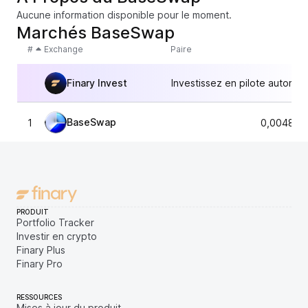
Aucune information disponible pour le moment.
Marchés BaseSwap
#
Exchange
Paire
Finary Invest
Investissez en pilote automat
BaseSwap
1
0,004841
PRODUIT
Portfolio Tracker
Investir en crypto
Finary Plus
Finary Pro
RESSOURCES
Mises à jour du produit