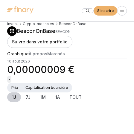
S'inscrire
Invest
Crypto-monnaies
BeaconOnBase
BeaconOnBase
BEACON
Suivre dans votre portfolio
Graphique
À propos
Marchés
10 août 2026
0,00000009 €
-
Prix
Capitalisation boursière
1J
7J
1M
1A
TOUT