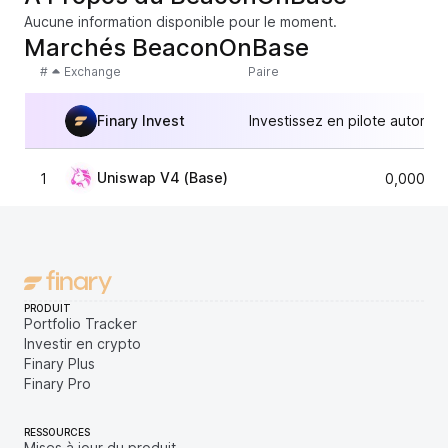
Aucune information disponible pour le moment.
Marchés BeaconOnBase
#
Exchange
Paire
Finary Invest
Investissez en pilote automat
Uniswap V4 (Base)
1
0,00000
PRODUIT
Portfolio Tracker
Investir en crypto
Finary Plus
Finary Pro
RESSOURCES
Mises à jour du produit