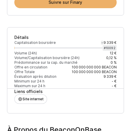
Suivre sur Finary
Détails
Capitalisation boursière
9 339 €
-
#
10092
Volume (24h)
12 €
Volume/Capitalisation boursière (24h)
0,12 %
Prédominance sur la cap. du marché
0 %
Offre en circulation
100 000 000 000
BEACON
Offre Totale
100 000 000 000
BEACON
Évaluation après dilution
9 339 €
Minimum sur 24 h
- €
Maximum sur 24 h
- €
Liens officiels
Site internet
À Propos du BeaconOnBase