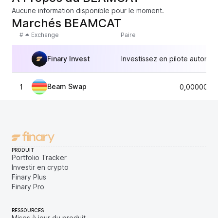
Aucune information disponible pour le moment.
Marchés BEAMCAT
#
Exchange
Paire
Finary Invest
Investissez en pilote automat
Beam Swap
1
0,0000000
PRODUIT
Portfolio Tracker
Investir en crypto
Finary Plus
Finary Pro
RESSOURCES
Mises à jour du produit