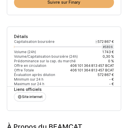
Suivre sur Finary
Détails
Capitalisation boursière
572 867 €
-
#
5806
Volume (24h)
1 743 €
Volume/Capitalisation boursière (24h)
0,30 %
Prédominance sur la cap. du marché
0 %
Offre en circulation
406 101 364 813 457
BCAT
Offre Totale
406 101 364 813 457
BCAT
Évaluation après dilution
572 867 €
Minimum sur 24 h
- €
Maximum sur 24 h
- €
Liens officiels
Site internet
À Propos du BEAMCAT