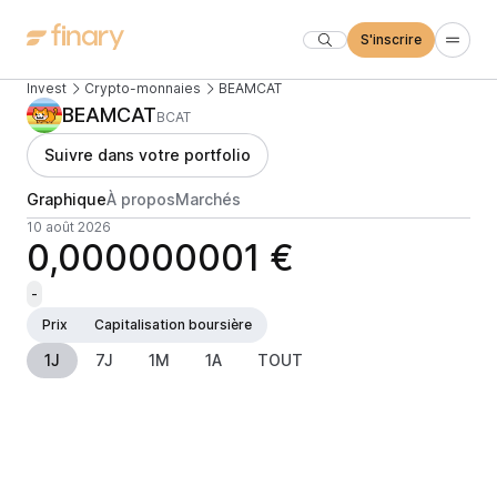
S'inscrire
Invest
Crypto-monnaies
BEAMCAT
BEAMCAT
BCAT
Suivre dans votre portfolio
Graphique
À propos
Marchés
10 août 2026
0,000000001 €
-
Prix
Capitalisation boursière
1J
7J
1M
1A
TOUT