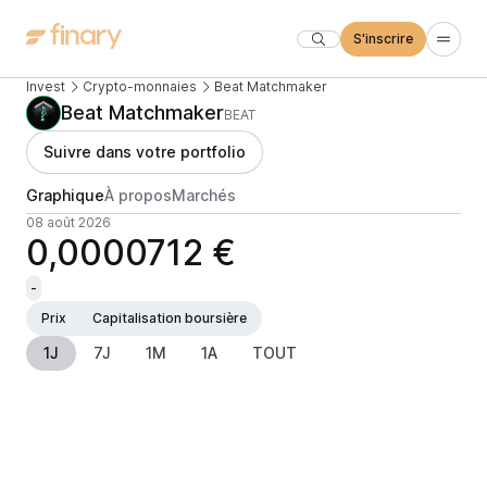
S'inscrire
Invest
Crypto-monnaies
Beat Matchmaker
Beat Matchmaker
BEAT
Suivre dans votre portfolio
Graphique
À propos
Marchés
08 août 2026
0,0000712 €
-
Prix
Capitalisation boursière
1J
7J
1M
1A
TOUT