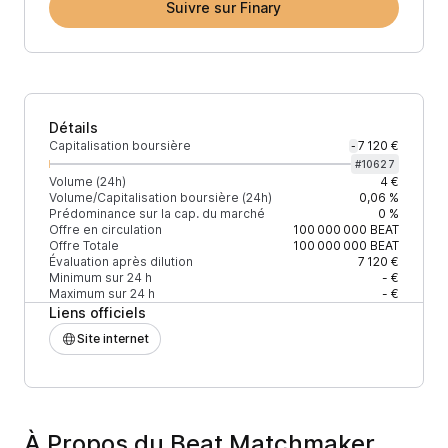
Suivre sur Finary
Détails
Capitalisation boursière
7 120 €
-
#
10627
Volume (24h)
4 €
Volume/Capitalisation boursière (24h)
0,06 %
Prédominance sur la cap. du marché
0 %
Offre en circulation
100 000 000
BEAT
Offre Totale
100 000 000
BEAT
Évaluation après dilution
7 120 €
Minimum sur 24 h
- €
Maximum sur 24 h
- €
Liens officiels
Site internet
À Propos du Beat Matchmaker