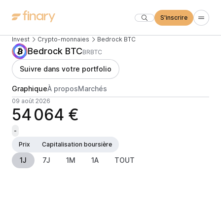
S'inscrire
Invest
Crypto-monnaies
Bedrock BTC
Bedrock BTC
BRBTC
Suivre dans votre portfolio
Graphique
À propos
Marchés
09 août 2026
54 064 €
-
Prix
Capitalisation boursière
1J
7J
1M
1A
TOUT