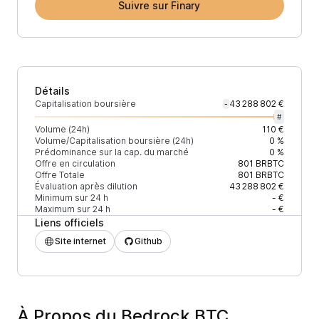
Suivre sur Finary
Détails
Capitalisation boursière
43 288 802 €
-
#
Volume (24h)
110 €
Volume/Capitalisation boursière (24h)
0 %
Prédominance sur la cap. du marché
0 %
Offre en circulation
801
BRBTC
Offre Totale
801
BRBTC
Évaluation après dilution
43 288 802 €
Minimum sur 24 h
- €
Maximum sur 24 h
- €
Liens officiels
Site internet
Github
À Propos du Bedrock BTC