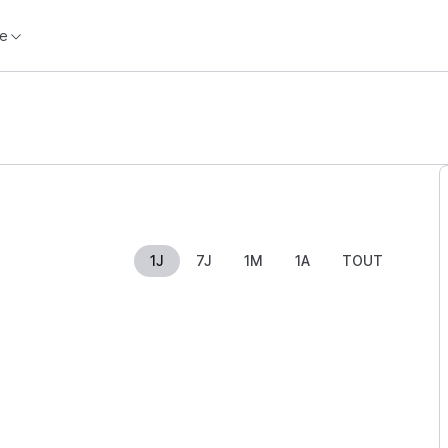
e
1J
7J
1M
1A
TOUT