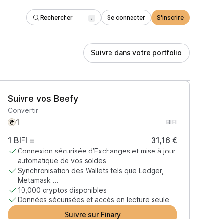
Rechercher
Se connecter
S'inscrire
/
Suivre dans votre portfolio
Suivre vos Beefy
Convertir
BIFI
1
BIFI
=
31,16 €
Connexion sécurisée d’Exchanges et mise à jour
automatique de vos soldes
Synchronisation des Wallets tels que Ledger,
Metamask ...
10,000 cryptos disponibles
Données sécurisées et accès en lecture seule
Suivre sur Finary