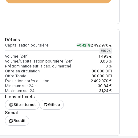
Détails
Capitalisation boursière
2 492 970 €
+0,42 %
#
1924
Volume (24h)
1 493 €
Volume/Capitalisation boursière (24h)
0,06 %
Prédominance sur la cap. du marché
0 %
Prix
+2% depth
Offre en circulation
80 000
BIFI
Offre Totale
80 000
BIFI
Évaluation après dilution
2 492 970 €
Minimum sur 24 h
30,84 €
Maximum sur 24 h
31,24 €
Liens officiels
35,9 $
5 316 $
Site internet
Github
Social
7EAD9083C756CC2
Reddit
35,81 $
46 $