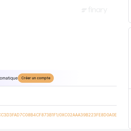
tomatique
Créer un compte
CC3D3FAD7C08B4CF873B1F1
/
0XC02AAA39B223FE8D0A0E5C4F2