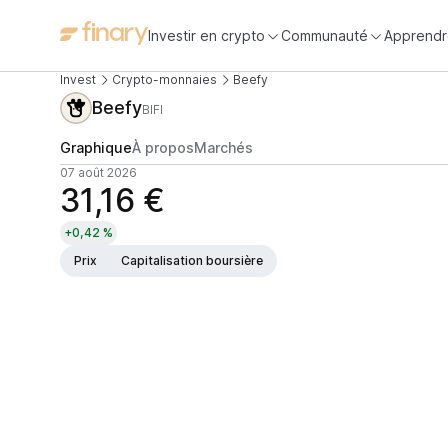
Investir en crypto
Communauté
Apprendr
Invest
Crypto-monnaies
Beefy
Beefy
BIFI
Graphique
À propos
Marchés
07 août 2026
31,16 €
+0,42 %
Prix
Capitalisation boursière