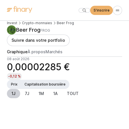
S'inscrire
Invest
Crypto-monnaies
Beer Frog
Beer Frog
FROG
Suivre dans votre portfolio
Graphique
À propos
Marchés
08 août 2026
0,00002285 €
-0,12 %
Prix
Capitalisation boursière
1J
7J
1M
1A
TOUT