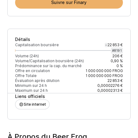
Suivre sur Finary
Détails
Capitalisation boursière
22 853 €
-
#
8191
Volume (24h)
206 €
Volume/Capitalisation boursière (24h)
0,90 %
Prédominance sur la cap. du marché
0 %
Offre en circulation
1 000 000 000
FROG
Offre Totale
1 000 000 000
FROG
Évaluation après dilution
22 853 €
Minimum sur 24 h
0,00002276 €
Maximum sur 24 h
0,00002313 €
Liens officiels
Site internet
À Propos du Beer Frog