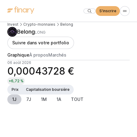
S'inscrire
Invest
Crypto-monnaies
Belong
Belong
LONG
Suivre dans votre portfolio
Graphique
À propos
Marchés
06 août 2026
0,00043728 €
+6,72 %
Prix
Capitalisation boursière
1J
7J
1M
1A
TOUT