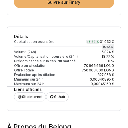
Suivre sur Finary
Détails
Capitalisation boursière
31 032 €
+6,72 %
#
7546
Volume (24h)
5 824 €
Volume/Capitalisation boursière (24h)
18,77 %
Prédominance sur la cap. du marché
0 %
Offre en circulation
70 966 666
LONG
Offre Totale
750 000 000
LONG
Évaluation après dilution
327 958 €
Minimum sur 24 h
0,00040895 €
Maximum sur 24 h
0,00045159 €
Liens officiels
Site internet
Github
À Propos du Belong