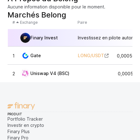
Aucune information disponible pour le moment.
Marchés Belong
#
Exchange
Paire
Finary Invest
Investissez en pilote automat
Gate
LONG
/
USDT
1
0,0005046
Uniswap V4 (BSC)
2
0,000521
PRODUIT
Portfolio Tracker
Investir en crypto
Finary Plus
Finary Pro