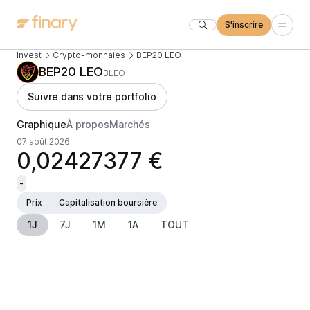
S'inscrire
Invest
Crypto-monnaies
BEP20 LEO
BEP20 LEO
BLEO
Suivre dans votre portfolio
Graphique
À propos
Marchés
07 août 2026
0,02427377 €
-
Prix
Capitalisation boursière
1J
7J
1M
1A
TOUT