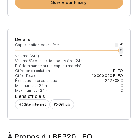
Suivre sur Finary
Détails
Capitalisation boursière
- €
-
#
Volume (24h)
1 €
Volume/Capitalisation boursière (24h)
-
Prédominance sur la cap. du marché
-
Offre en circulation
-
BLEO
Offre Totale
10 000 000
BLEO
Évaluation après dilution
242 738 €
Minimum sur 24 h
- €
Maximum sur 24 h
- €
Liens officiels
Site internet
Github
À Propos du BEP20 LEO