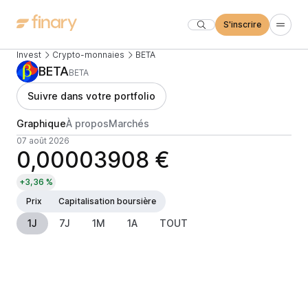
S'inscrire
Invest
Crypto-monnaies
BETA
BETA
BETA
Suivre dans votre portfolio
Graphique
À propos
Marchés
07 août 2026
0,00003908 €
+3,36 %
Prix
Capitalisation boursière
1J
7J
1M
1A
TOUT