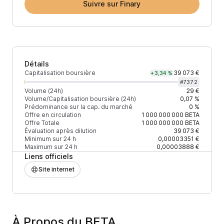
Suivre sur Finary
Détails
Capitalisation boursière
39 073 €
+3,34 %
#
7372
Volume (24h)
29 €
Volume/Capitalisation boursière (24h)
0,07 %
Prédominance sur la cap. du marché
0 %
Offre en circulation
1 000 000 000
BETA
Offre Totale
1 000 000 000
BETA
Évaluation après dilution
39 073 €
Minimum sur 24 h
0,00003351 €
Maximum sur 24 h
0,00003888 €
Liens officiels
Site internet
À Propos du BETA