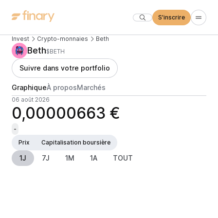
S'inscrire
Invest
Crypto-monnaies
Beth
Beth
$BETH
Suivre dans votre portfolio
Graphique
À propos
Marchés
06 août 2026
0,00000663 €
-
Prix
Capitalisation boursière
1J
7J
1M
1A
TOUT