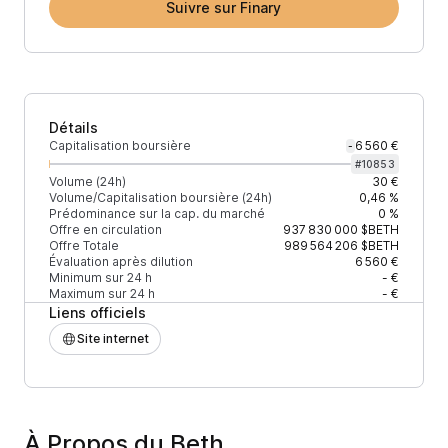
Suivre sur Finary
Détails
Capitalisation boursière
6 560 €
-
#
10853
Volume (24h)
30 €
Volume/Capitalisation boursière (24h)
0,46 %
Prédominance sur la cap. du marché
0 %
Offre en circulation
937 830 000
$BETH
Offre Totale
989 564 206
$BETH
Évaluation après dilution
6 560 €
Minimum sur 24 h
- €
Maximum sur 24 h
- €
Liens officiels
Site internet
À Propos du Beth