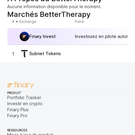
Aucune information disponible pour le moment.
Marchés BetterTherapy
#
Exchange
Paire
Finary Invest
Investissez en pilote automat
Subnet Tokens
1
1,
PRODUIT
Portfolio Tracker
Investir en crypto
Finary Plus
Finary Pro
RESSOURCES
Mises à jour du produit