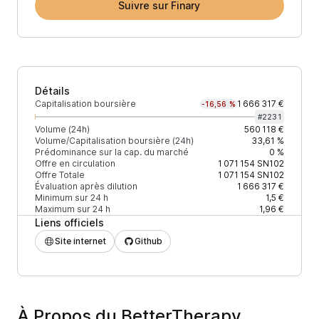
Suivre sur Finary
Détails
Capitalisation boursière
1 666 317 €
-16,56 %
#
2231
Volume (24h)
560 118 €
Volume/Capitalisation boursière (24h)
33,61 %
Prédominance sur la cap. du marché
0 %
Offre en circulation
1 071 154
SN102
Offre Totale
1 071 154
SN102
Évaluation après dilution
1 666 317 €
Minimum sur 24 h
1,5 €
Maximum sur 24 h
1,96 €
Liens officiels
Site internet
Github
À Propos du BetterTherapy