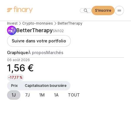
S'inscrire
Invest
Crypto-monnaies
BetterTherapy
BetterTherapy
SN102
Suivre dans votre portfolio
Graphique
À propos
Marchés
06 août 2026
1,56 €
-17,17 %
Prix
Capitalisation boursière
1J
7J
1M
1A
TOUT