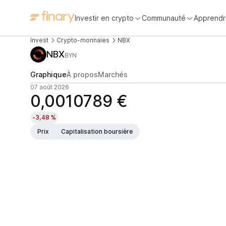
Investir en crypto
Communauté
Apprendr
Invest
Crypto-monnaies
NBX
NBX
BYN
Graphique
À propos
Marchés
07 août 2026
0,0010789 €
-3,48 %
Prix
Capitalisation boursière