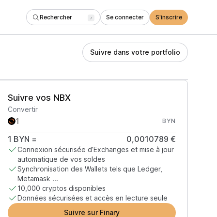
Rechercher
Se connecter
S'inscrire
/
Suivre dans votre portfolio
Suivre vos NBX
Convertir
BYN
1
BYN
=
0,0010789 €
Connexion sécurisée d’Exchanges et mise à jour
automatique de vos soldes
Synchronisation des Wallets tels que Ledger,
Metamask ...
10,000 cryptos disponibles
Données sécurisées et accès en lecture seule
Suivre sur Finary