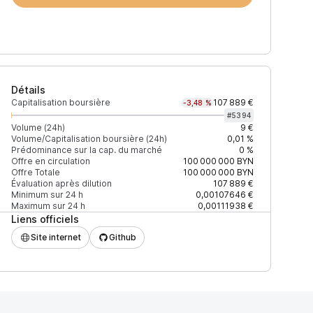
Détails
Capitalisation boursière
107 889 €
-3,48 %
#
5394
Volume (24h)
9 €
Volume/Capitalisation boursière (24h)
0,01 %
Prédominance sur la cap. du marché
0 %
)
% du volume
Confiance
Mis à jour
Offre en circulation
100 000 000
BYN
Offre Totale
100 000 000
BYN
Évaluation après dilution
107 889 €
Minimum sur 24 h
0,00107646 €
Maximum sur 24 h
0,00111938 €
Liens officiels
$
100 %
Récemment
ÉLEVÉE
Site internet
Github
$
298,40 %
Récemment
ÉLEVÉE