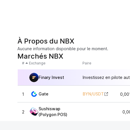
À Propos du NBX
Aucune information disponible pour le moment.
Marchés NBX
#
Exchange
Paire
Finary Invest
Investissez en pilote au
Gate
BYN
/
USDT
1
0,00
Sushiswap
2
0,0
(Polygon POS)