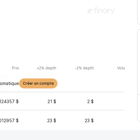
Prix
+2% depth
-2% depth
Volume (24h
tomatique
Créer un compte
124357 $
21 $
2 $
10 
012957 $
23 $
23 $
30 