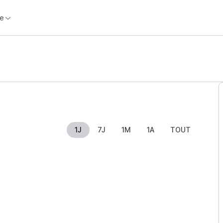
e
1J
7J
1M
1A
TOUT