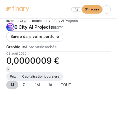
S'inscrire
Invest
Crypto-monnaies
BiCity AI Projects
BiCity AI Projects
BICITY
Suivre dans votre portfolio
Graphique
À propos
Marchés
08 août 2026
0,0000009 €
-
Prix
Capitalisation boursière
1J
7J
1M
1A
TOUT