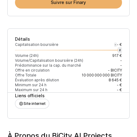
Suivre sur Finary
Détails
Capitalisation boursière
- €
-
#
Volume (24h)
917 €
Volume/Capitalisation boursière (24h)
-
Prédominance sur la cap. du marché
-
Offre en circulation
-
BICITY
Offre Totale
10 000 000 000
BICITY
Évaluation après dilution
8 645 €
Minimum sur 24 h
- €
Maximum sur 24 h
- €
Liens officiels
Site internet
À Propos du BiCity AI Projects