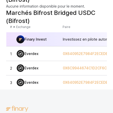
Aucune information disponible pour le moment.
Marchés Bifrost Bridged USDC
(Bifrost)
#
Exchange
Paire
Finary Invest
Investissez en pilote automat
Everdex
0X640952E7984F2ECEDEAD
1
Everdex
0X6C9944674C1D2CF6C4C
2
Everdex
0X640952E7984F2ECEDEAD
3