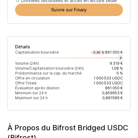
Données sécurisées et accès en lecture seule
Suivre sur Finary
Détails
Capitalisation boursière
861 050 €
-0,46 %
#
Volume (24h)
9 319 €
Volume/Capitalisation boursière (24h)
1,08 %
Prédominance sur la cap. du marché
0 %
Offre en circulation
1 000 533
USDC
Offre Totale
1 000 533
USDC
Évaluation après dilution
861 050 €
Minimum sur 24 h
0,859653 €
Maximum sur 24 h
0,881589 €
À Propos du Bifrost Bridged USDC
(Bifrost)