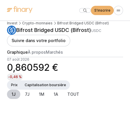
S'inscrire
Invest
Crypto-monnaies
Bifrost Bridged USDC (Bifrost)
Bifrost Bridged USDC (Bifrost)
USDC
Suivre dans votre portfolio
Graphique
À propos
Marchés
07 août 2026
0,860592 €
-0,46 %
Prix
Capitalisation boursière
1J
7J
1M
1A
TOUT