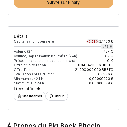
Suivre sur Finary
Détails
Capitalisation boursière
27 163 €
-0,31 %
#
7818
Volume (24h)
454 €
Volume/Capitalisation boursière (24h)
1,67 %
Prédominance sur la cap. du marché
0 %
Offre en circulation
8 341 478 556
BBBTC
Offre Totale
21 000 000 000
BBBTC
Évaluation après dilution
68 386 €
Minimum sur 24 h
0,00000323 €
Maximum sur 24 h
0,00000329 €
Liens officiels
Site internet
Github
À Propos du Big Back Bitcoin