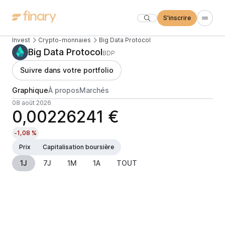
S'inscrire
Invest
Crypto-monnaies
Big Data Protocol
Big Data Protocol
BDP
Suivre dans votre portfolio
Graphique
À propos
Marchés
08 août 2026
0,00226241 €
-1,08 %
Prix
Capitalisation boursière
1J
7J
1M
1A
TOUT