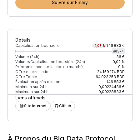
Suivre sur Finary
Détails
Capitalisation boursière
146 883 €
-1,08 %
#
6574
Volume (24h)
36 €
Volume/Capitalisation boursière (24h)
0,02 %
Prédominance sur la cap. du marché
0 %
Offre en circulation
24 159 174
BDP
Offre Totale
64 923 253
BDP
Évaluation après dilution
146 883 €
Minimum sur 24 h
0,00224436 €
Maximum sur 24 h
0,00228833 €
Liens officiels
Site internet
Github
À Propos du Big Data Protocol