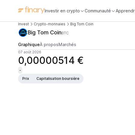
Investir en crypto
Communauté
Apprendr
Invest
Crypto-monnaies
Big Tom Coin
Big Tom Coin
BTC
Graphique
À propos
Marchés
07 août 2026
0,00000514 €
-
Prix
Capitalisation boursière