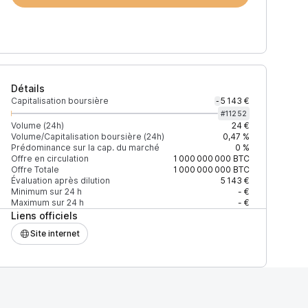
Détails
Capitalisation boursière
5 143 €
-
#
11252
Volume (24h)
24 €
Volume/Capitalisation boursière (24h)
0,47 %
Prédominance sur la cap. du marché
0 %
)
% du volume
Confiance
Mis à jour
Offre en circulation
1 000 000 000
BTC
Offre Totale
1 000 000 000
BTC
Évaluation après dilution
5 143 €
Minimum sur 24 h
- €
Maximum sur 24 h
- €
Liens officiels
$
100 %
Récemment
ÉLEVÉE
Site internet