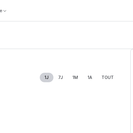
e
1J
7J
1M
1A
TOUT