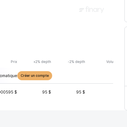
Prix
+2% depth
-2% depth
Volume (24h
tomatique
Créer un compte
000595 $
95 $
95 $
28 