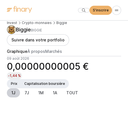
S'inscrire
Invest
Crypto-monnaies
Biggie
Biggie
BIGGIE
Suivre dans votre portfolio
Graphique
À propos
Marchés
09 août 2026
0,00000000005 €
-1,44 %
Prix
Capitalisation boursière
1J
7J
1M
1A
TOUT