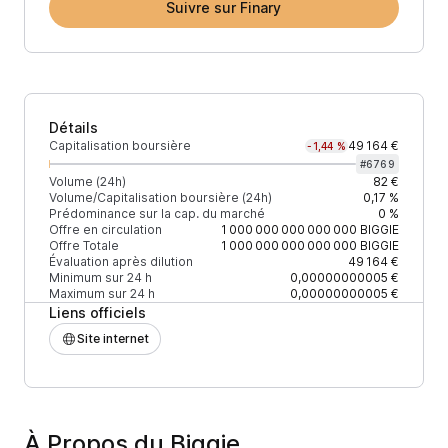
Suivre sur Finary
Détails
Capitalisation boursière
49 164 €
-1,44 %
#
6769
Volume (24h)
82 €
Volume/Capitalisation boursière (24h)
0,17 %
Prédominance sur la cap. du marché
0 %
Offre en circulation
1 000 000 000 000 000
BIGGIE
Offre Totale
1 000 000 000 000 000
BIGGIE
Évaluation après dilution
49 164 €
Minimum sur 24 h
0,00000000005 €
Maximum sur 24 h
0,00000000005 €
Liens officiels
Site internet
À Propos du Biggie