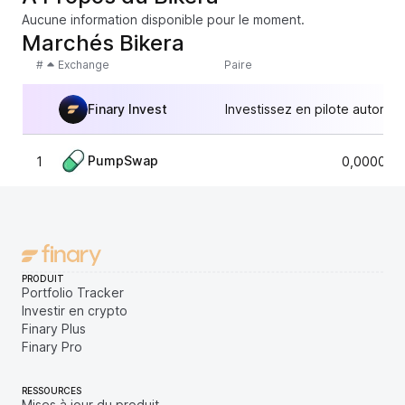
Aucune information disponible pour le moment.
Marchés Bikera
#
Exchange
Paire
Finary Invest
Investissez en pilote automat
PumpSwap
1
0,000010
PRODUIT
Portfolio Tracker
Investir en crypto
Finary Plus
Finary Pro
RESSOURCES
Mises à jour du produit