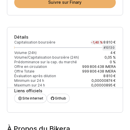
Suivre sur Finary
Détails
Capitalisation boursière
8 810 €
-1,40 %
#
10130
Volume (24h)
4 €
Volume/Capitalisation boursière (24h)
0,05 %
Prédominance sur la cap. du marché
0 %
Offre en circulation
999 806 438
IMERA
Offre Totale
999 806 438
IMERA
Évaluation après dilution
8 810 €
Minimum sur 24 h
0,00000874 €
Maximum sur 24 h
0,00000895 €
Liens officiels
Site internet
Github
À Propos du Bikera