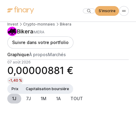
S'inscrire
Invest
Crypto-monnaies
Bikera
Bikera
IMERA
Suivre dans votre portfolio
Graphique
À propos
Marchés
07 août 2026
0,00000881 €
-1,40 %
Prix
Capitalisation boursière
1J
7J
1M
1A
TOUT