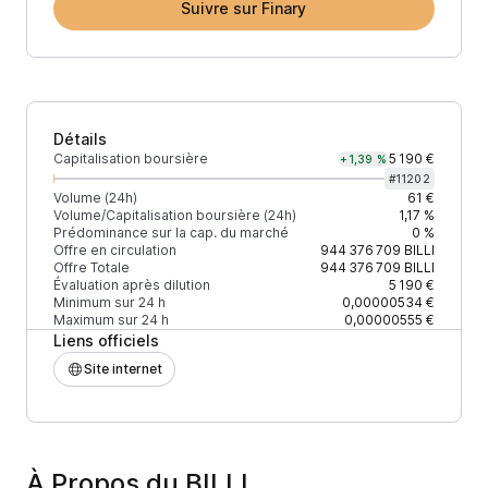
Suivre sur Finary
Détails
Capitalisation boursière
5 190 €
+1,39 %
#
11202
Volume (24h)
61 €
Volume/Capitalisation boursière (24h)
1,17 %
Prédominance sur la cap. du marché
0 %
Offre en circulation
944 376 709
BILLI
Offre Totale
944 376 709
BILLI
Évaluation après dilution
5 190 €
Minimum sur 24 h
0,00000534 €
Maximum sur 24 h
0,00000555 €
Liens officiels
Site internet
À Propos du BILLI