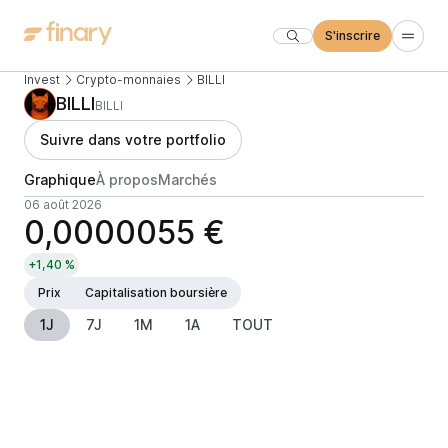
S'inscrire
Invest
Crypto-monnaies
BILLI
BILLI
BILLI
Suivre dans votre portfolio
Graphique
À propos
Marchés
06 août 2026
0,0000055 €
+1,40 %
Prix
Capitalisation boursière
1J
7J
1M
1A
TOUT