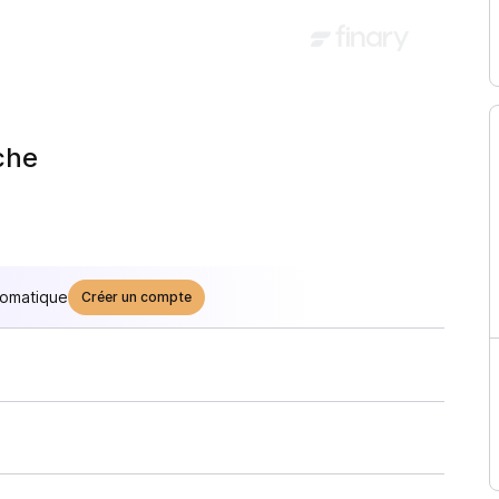
che
tomatique
Créer un compte