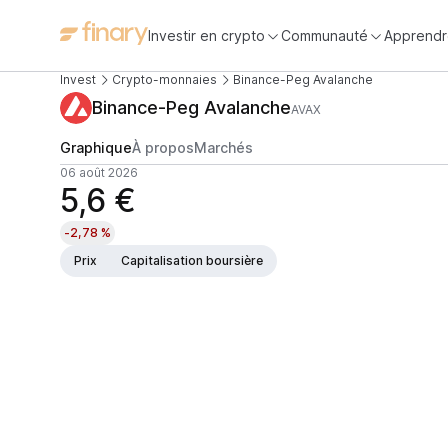
Investir en crypto
Communauté
Apprendr
Invest
Crypto-monnaies
Binance-Peg Avalanche
Binance-Peg Avalanche
AVAX
Graphique
À propos
Marchés
06 août 2026
5,6 €
-2,78 %
Prix
Capitalisation boursière