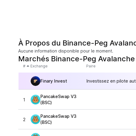
À Propos du Binance-Peg Avalan
Aucune information disponible pour le moment.
Marchés Binance-Peg Avalanche
#
Exchange
Paire
Finary Invest
Investissez en pilote au
PancakeSwap V3
1
(BSC)
PancakeSwap V3
2
(BSC)