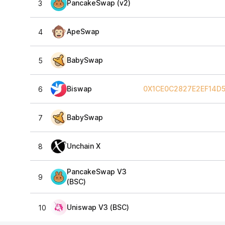
PancakeSwap (v2)
3
ApeSwap
4
BabySwap
5
Biswap
0X1CE0C2827E2EF14D
6
BabySwap
7
Unchain X
8
PancakeSwap V3
9
(BSC)
Uniswap V3 (BSC)
10