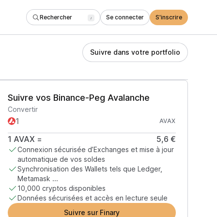
Rechercher
Se connecter
S'inscrire
/
Suivre dans votre portfolio
Suivre vos Binance-Peg Avalanche
Convertir
AVAX
1
AVAX
=
5,6 €
Connexion sécurisée d’Exchanges et mise à jour
automatique de vos soldes
Synchronisation des Wallets tels que Ledger,
Metamask ...
10,000 cryptos disponibles
Données sécurisées et accès en lecture seule
Suivre sur Finary