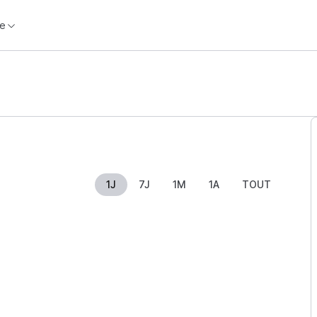
e
1J
7J
1M
1A
TOUT