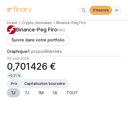
S'inscrire
Invest
Crypto-monnaies
Binance-Peg Firo
Binance-Peg Firo
FIRO
Suivre dans votre portfolio
Graphique
À propos
Marchés
06 août 2026
0,701426 €
+0,11 %
Prix
Capitalisation boursière
1J
7J
1M
1A
TOUT