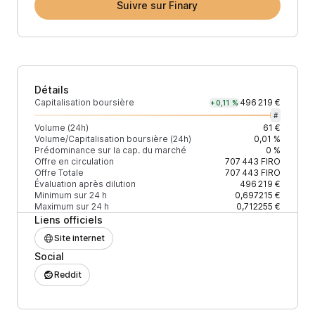
Suivre sur Finary
Détails
Capitalisation boursière
496 219 €
+0,11 %
#
Volume (24h)
61 €
Volume/Capitalisation boursière (24h)
0,01 %
Prédominance sur la cap. du marché
0 %
Offre en circulation
707 443
FIRO
Offre Totale
707 443
FIRO
Évaluation après dilution
496 219 €
Minimum sur 24 h
0,697215 €
Maximum sur 24 h
0,712255 €
Liens officiels
Site internet
Social
Reddit