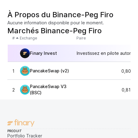
À Propos du Binance-Peg Firo
Aucune information disponible pour le moment.
Marchés Binance-Peg Firo
#
Exchange
Paire
Finary Invest
Investissez en pilote automat
PancakeSwap (v2)
1
0,8099
PancakeSwap V3
2
0,8175
(BSC)
PRODUIT
Portfolio Tracker