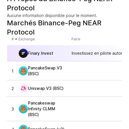
Protocol
Aucune information disponible pour le moment.
Marchés Binance-Peg NEAR
Protocol
#
Exchange
Paire
Finary Invest
Investissez en pilote automat
PancakeSwap V3
1
1,
(BSC)
Uniswap V3 (BSC)
2
1,
Pancakeswap
Infinity CLMM
3
1,
(BSC)