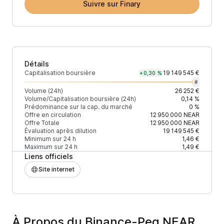
Suivre sur Finary
Détails
Capitalisation boursière
19 149 545 €
+0,30 %
#
Volume (24h)
26 252 €
Volume/Capitalisation boursière (24h)
0,14 %
Prédominance sur la cap. du marché
0 %
Offre en circulation
12 950 000
NEAR
Offre Totale
12 950 000
NEAR
Évaluation après dilution
19 149 545 €
Minimum sur 24 h
1,46 €
Maximum sur 24 h
1,49 €
Liens officiels
Site internet
À Propos du Binance-Peg NEAR