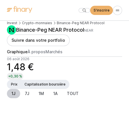
S'inscrire
Invest
Crypto-monnaies
Binance-Peg NEAR Protocol
Binance-Peg NEAR Protocol
NEAR
Suivre dans votre portfolio
Graphique
À propos
Marchés
06 août 2026
1,48 €
+0,30 %
Prix
Capitalisation boursière
1J
7J
1M
1A
TOUT