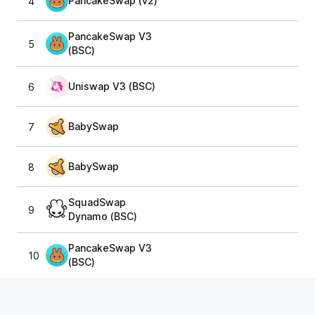
PancakeSwap (v2)
4
1,
PancakeSwap V3
5
1,
(BSC)
Uniswap V3 (BSC)
6
1,
BabySwap
7
1,
BabySwap
8
1
SquadSwap
9
1
Dynamo (BSC)
PancakeSwap V3
10
1,
(BSC)