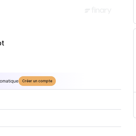
ot
tomatique
Créer un compte