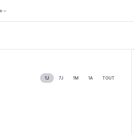
e
1J
7J
1M
1A
TOUT