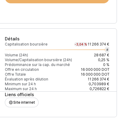
Détails
Capitalisation boursière
11 266 374 €
-3,04 %
#
Volume (24h)
28 687 €
Volume/Capitalisation boursière (24h)
0,25 %
Prédominance sur la cap. du marché
0 %
Prix
+2% depth
Offre en circulation
16 000 000
DOT
Offre Totale
16 000 000
DOT
Évaluation après dilution
11 266 374 €
Minimum sur 24 h
0,703989 €
Maximum sur 24 h
0,726822 €
Liens officiels
0,810373 $
2 395 $
Site internet
0,81436 $
3 754 $