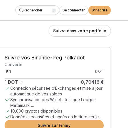
Rechercher
Se connecter
S'inscrire
/
Suivre dans votre portfolio
Suivre vos Binance-Peg Polkadot
Convertir
DOT
1
DOT
=
0,70416 €
Connexion sécurisée d’Exchanges et mise à jour
automatique de vos soldes
Synchronisation des Wallets tels que Ledger,
Metamask ...
10,000 cryptos disponibles
Données sécurisées et accès en lecture seule
Suivre sur Finary