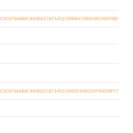
DC0C979AAB8C869EA2C873402
/
0XBB4CDB9CBD36B01BD1CBAEB
DC0C979AAB8C869EA2C873402
/
0X55D398326F99059FF775485