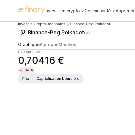
Investir en crypto
Communauté
Apprendr
Invest
Crypto-monnaies
Binance-Peg Polkadot
Binance-Peg Polkadot
DOT
Graphique
À propos
Marchés
07 août 2026
0,70416 €
-3,04 %
Prix
Capitalisation boursière