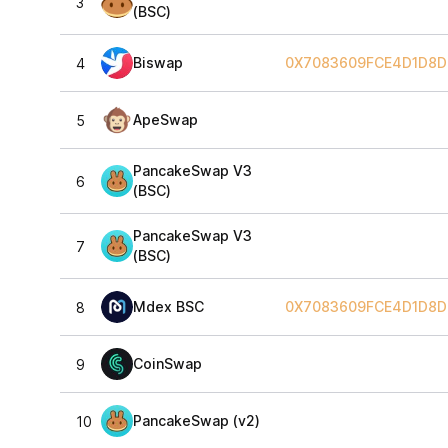
3
(BSC)
Biswap
0X7083609FCE4D1D8
4
ApeSwap
5
PancakeSwap V3
6
(BSC)
PancakeSwap V3
7
(BSC)
Mdex BSC
0X7083609FCE4D1D8
8
CoinSwap
9
PancakeSwap (v2)
10