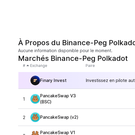
À Propos du Binance-Peg Polkad
Aucune information disponible pour le moment.
Marchés Binance-Peg Polkadot
#
Exchange
Paire
Finary Invest
Investissez en pilote au
PancakeSwap V3
1
(BSC)
PancakeSwap (v2)
2
PancakeSwap V1