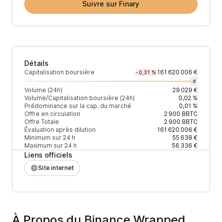
Suivre sur Finary
Détails
Capitalisation boursière
161 620 006 €
-0,31 %
#
Volume (24h)
29 029 €
Volume/Capitalisation boursière (24h)
0,02 %
Prédominance sur la cap. du marché
0,01 %
Offre en circulation
2 900
BBTC
Offre Totale
2 900
BBTC
Évaluation après dilution
161 620 006 €
Minimum sur 24 h
55 638 €
Maximum sur 24 h
56 336 €
Liens officiels
Site internet
À Propos du Binance Wrapped