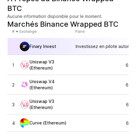
BTC
Aucune information disponible pour le moment.
Marchés Binance Wrapped BTC
#
Exchange
Paire
Finary Invest
Investissez en pilote automat
Uniswap V3
1
64 2
(Ethereum)
Uniswap V4
2
64 2
(Ethereum)
Uniswap V3
3
64 1
(Ethereum)
Curve (Ethereum)
4
64 2