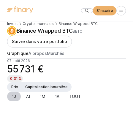
S'inscrire
Invest
Crypto-monnaies
Binance Wrapped BTC
Binance Wrapped BTC
BBTC
Suivre dans votre portfolio
Graphique
À propos
Marchés
07 août 2026
55 731 €
-0,31 %
Prix
Capitalisation boursière
1J
7J
1M
1A
TOUT