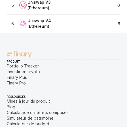
Uniswap V3
5
63 2
(Ethereum)
Uniswap V4
6
63 8
(Ethereum)
PRODUIT
Portfolio Tracker
Investir en crypto
Finary Plus
Finary Pro
RESSOURCES
Mises à jour du produit
Blog
Calculatrice d'intérêts composés
Simulateur de patrimoine
Calculateur de budget