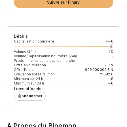
Suivre sur Finary
Détails
Capitalisation boursière
- €
-
#
Volume (24h)
1 €
Volume/Capitalisation boursière (24h)
-
Prédominance sur la cap. du marché
-
Offre en circulation
-
BIN
Offre Totale
999 000 000
BIN
Évaluation après dilution
75 582 €
Minimum sur 24 h
- €
Maximum sur 24 h
- €
Liens officiels
Site internet
À Propos du Binemon