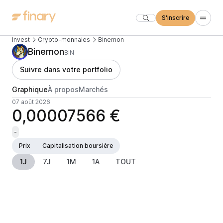
S'inscrire
Invest
Crypto-monnaies
Binemon
Binemon
BIN
Suivre dans votre portfolio
Graphique
À propos
Marchés
07 août 2026
0,00007566 €
-
Prix
Capitalisation boursière
1J
7J
1M
1A
TOUT