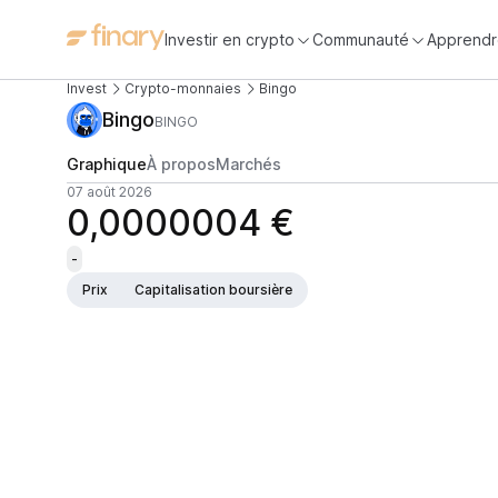
Investir en crypto
Communauté
Apprendr
Invest
Crypto-monnaies
Bingo
Bingo
BINGO
Graphique
À propos
Marchés
07 août 2026
0,0000004 €
-
Prix
Capitalisation boursière