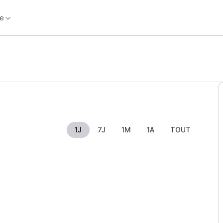
e
1J
7J
1M
1A
TOUT