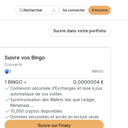
Rechercher
Se connecter
S'inscrire
/
Suivre dans votre portfolio
Suivre vos Bingo
Convertir
BINGO
1
BINGO
=
0,0000004 €
Connexion sécurisée d’Exchanges et mise à jour
automatique de vos soldes
Synchronisation des Wallets tels que Ledger,
Metamask ...
10,000 cryptos disponibles
Données sécurisées et accès en lecture seule
Suivre sur Finary