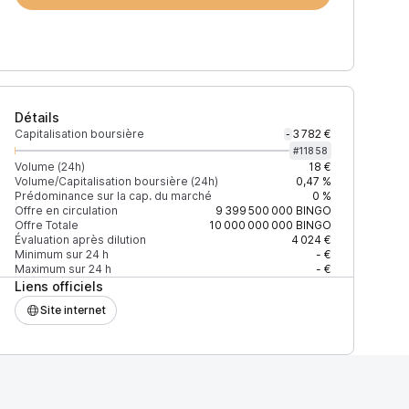
Détails
Capitalisation boursière
3 782 €
-
#
11858
Volume (24h)
18 €
Volume/Capitalisation boursière (24h)
0,47 %
Prédominance sur la cap. du marché
0 %
Offre en circulation
9 399 500 000
BINGO
Offre Totale
10 000 000 000
BINGO
Évaluation après dilution
4 024 €
Minimum sur 24 h
- €
Maximum sur 24 h
- €
Liens officiels
Site internet