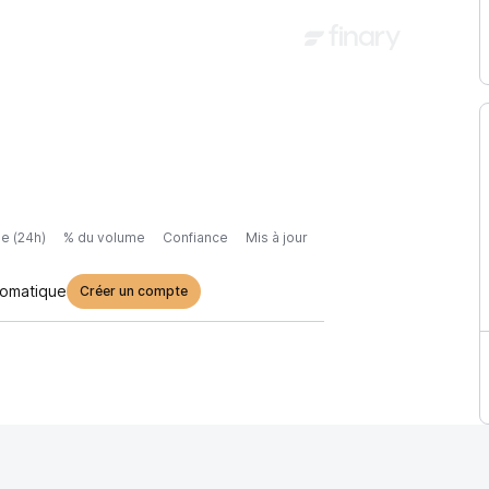
e (24h)
% du volume
Confiance
Mis à jour
tomatique
Créer un compte