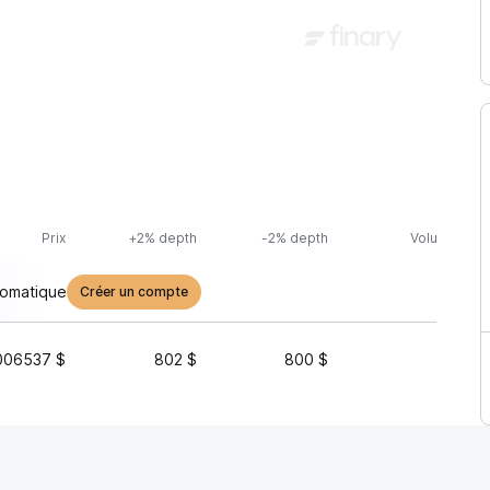
Prix
+2% depth
-2% depth
Volume (24h
tomatique
Créer un compte
006537 $
802 $
800 $
10 