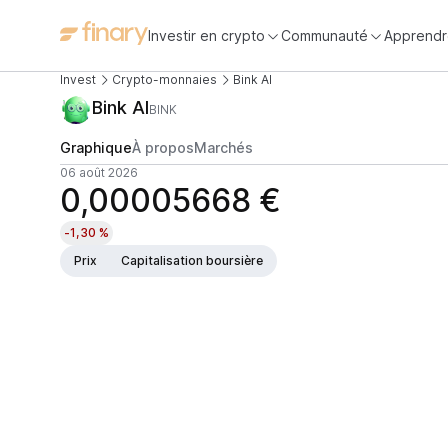
Investir en crypto
Communauté
Apprendr
Invest
Crypto-monnaies
Bink AI
Bink AI
BINK
Graphique
À propos
Marchés
06 août 2026
0,00005668 €
-1,30 %
Prix
Capitalisation boursière