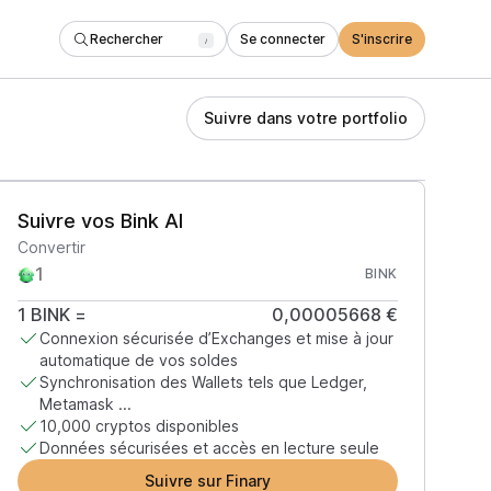
Rechercher
Se connecter
S'inscrire
/
Suivre dans votre portfolio
Suivre vos Bink AI
Convertir
BINK
1
BINK
=
0,00005668 €
Connexion sécurisée d’Exchanges et mise à jour
automatique de vos soldes
Synchronisation des Wallets tels que Ledger,
Metamask ...
10,000 cryptos disponibles
Données sécurisées et accès en lecture seule
Suivre sur Finary