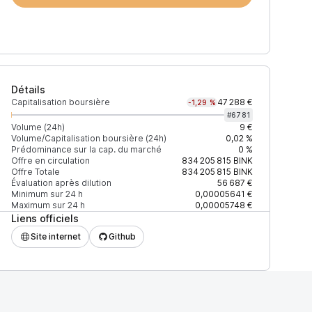
Détails
Capitalisation boursière
47 288 €
-1,29 %
#
6781
Volume (24h)
9 €
Volume/Capitalisation boursière (24h)
0,02 %
Prédominance sur la cap. du marché
0 %
)
% du volume
Confiance
Mis à jour
Offre en circulation
834 205 815
BINK
Offre Totale
834 205 815
BINK
Évaluation après dilution
56 687 €
Minimum sur 24 h
0,00005641 €
Maximum sur 24 h
0,00005748 €
Liens officiels
$
100 %
Récemment
ÉLEVÉE
Site internet
Github