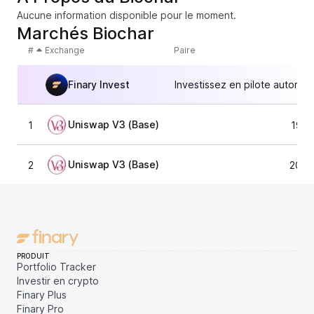
Aucune information disponible pour le moment.
Marchés Biochar
#
Exchange
Paire
Finary Invest
Investissez en pilote automat
Uniswap V3 (Base)
1
198,
Uniswap V3 (Base)
2
202,
PRODUIT
Portfolio Tracker
Investir en crypto
Finary Plus
Finary Pro