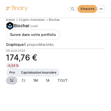
S'inscrire
Invest
Crypto-monnaies
Biochar
Biochar
CHAR
Suivre dans votre portfolio
Graphique
À propos
Marchés
08 août 2026
174,76 €
-0,03 %
Prix
Capitalisation boursière
1J
7J
1M
1A
TOUT