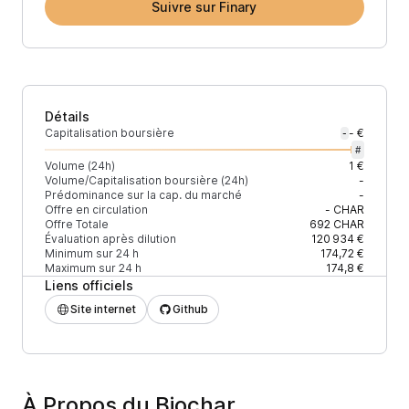
Suivre sur Finary
Détails
Capitalisation boursière
- €
-
#
Volume (24h)
1 €
Volume/Capitalisation boursière (24h)
-
Prédominance sur la cap. du marché
-
Offre en circulation
-
CHAR
Offre Totale
692
CHAR
Évaluation après dilution
120 934 €
Minimum sur 24 h
174,72 €
Maximum sur 24 h
174,8 €
Liens officiels
Site internet
Github
À Propos du Biochar