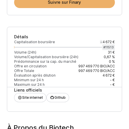
Suivre sur Finary
Détails
Capitalisation boursière
4 672 €
-
#
11513
Volume (24h)
31 €
Volume/Capitalisation boursière (24h)
0,67 %
Prédominance sur la cap. du marché
0 %
Offre en circulation
997 469 770
BIO/ACC
Offre Totale
997 469 770
BIO/ACC
Évaluation après dilution
4 672 €
Minimum sur 24 h
- €
Maximum sur 24 h
- €
Liens officiels
Site internet
Github
À Propos du Biotech