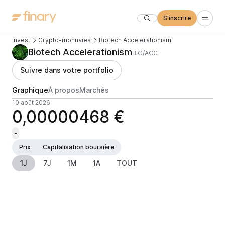
S'inscrire
Invest
Crypto-monnaies
Biotech Accelerationism
Biotech Accelerationism
BIO/ACC
Suivre dans votre portfolio
Graphique
À propos
Marchés
10 août 2026
0,00000468 €
-
Prix
Capitalisation boursière
1J
7J
1M
1A
TOUT