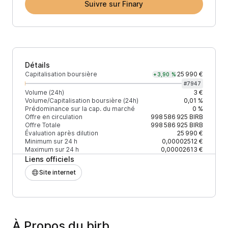
Suivre sur Finary
Détails
Capitalisation boursière
25 990 €
+3,90 %
#
7947
Volume (24h)
3 €
Volume/Capitalisation boursière (24h)
0,01 %
Prédominance sur la cap. du marché
0 %
Offre en circulation
998 586 925
BIRB
Offre Totale
998 586 925
BIRB
Évaluation après dilution
25 990 €
Minimum sur 24 h
0,00002512 €
Maximum sur 24 h
0,00002613 €
Liens officiels
Site internet
À Propos du birb