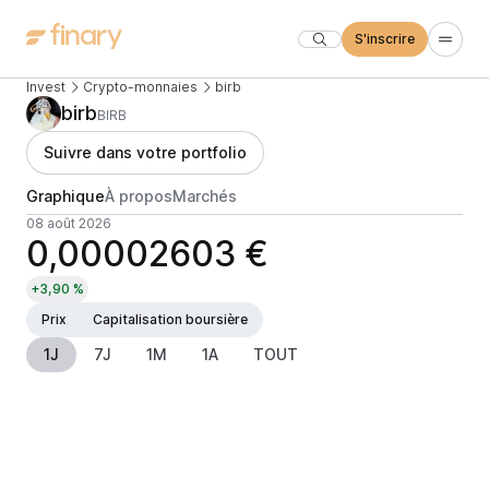
S'inscrire
Invest
Crypto-monnaies
birb
birb
BIRB
Suivre dans votre portfolio
Graphique
À propos
Marchés
08 août 2026
0,00002603 €
+3,90 %
Prix
Capitalisation boursière
1J
7J
1M
1A
TOUT