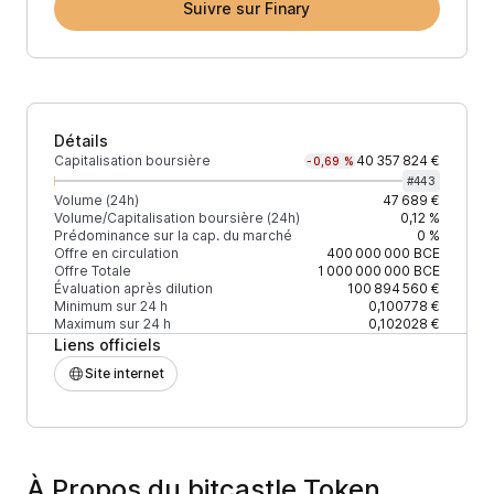
Suivre sur Finary
Détails
Capitalisation boursière
40 357 824 €
-0,69 %
#
443
Volume (24h)
47 689 €
Volume/Capitalisation boursière (24h)
0,12 %
Prédominance sur la cap. du marché
0 %
Offre en circulation
400 000 000
BCE
Offre Totale
1 000 000 000
BCE
Évaluation après dilution
100 894 560 €
Minimum sur 24 h
0,100778 €
Maximum sur 24 h
0,102028 €
Liens officiels
Site internet
À Propos du bitcastle Token