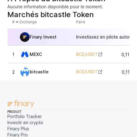
Aucune information disponible pour le moment.
Marchés bitcastle Token
#
Exchange
Paire
Finary Invest
Investissez en pilote automat
MEXC
BCE
/
USDT
1
0,1164
bitcastle
BCE
/
USDT
2
0,1163
PRODUIT
Portfolio Tracker
Investir en crypto
Finary Plus
Finary Pro