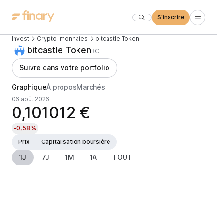
S'inscrire
Invest
Crypto-monnaies
bitcastle Token
bitcastle Token
BCE
Suivre dans votre portfolio
Graphique
À propos
Marchés
06 août 2026
0,101012 €
-0,58 %
Prix
Capitalisation boursière
1J
7J
1M
1A
TOUT