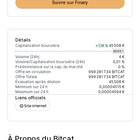
Suivre sur Finary
Détails
Capitalisation boursière
45 508 €
+1,18 %
#
6891
Volume (24h)
4 €
Volume/Capitalisation boursière (24h)
0,01 %
Prédominance sur la cap. du marché
0 %
Offre en circulation
999 281 734
BITCAT
Offre Totale
999 281 734
BITCAT
Évaluation après dilution
45 508 €
Minimum sur 24 h
0,00004515 €
Maximum sur 24 h
0,00004594 €
Liens officiels
Site internet
À Propos du Bitcat