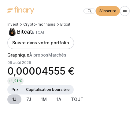
S'inscrire
Invest
Crypto-monnaies
Bitcat
Bitcat
BITCAT
Suivre dans votre portfolio
Graphique
À propos
Marchés
09 août 2026
0,00004555 €
+1,21 %
Prix
Capitalisation boursière
1J
7J
1M
1A
TOUT