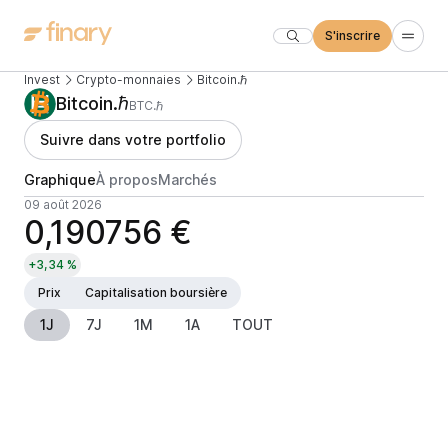
S'inscrire
Invest
Crypto-monnaies
Bitcoin.ℏ
Bitcoin.ℏ
BTC.ℏ
Suivre dans votre portfolio
Graphique
À propos
Marchés
09 août 2026
0,190756 €
+3,34 %
Prix
Capitalisation boursière
1J
7J
1M
1A
TOUT