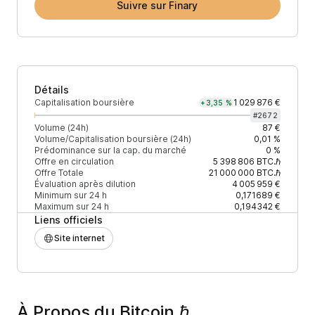
Suivre sur Finary
Détails
Capitalisation boursière
1 029 876 €
+3,35 %
#
2672
Volume (24h)
87 €
Volume/Capitalisation boursière (24h)
0,01 %
Prédominance sur la cap. du marché
0 %
Offre en circulation
5 398 806
BTC.ℏ
Offre Totale
21 000 000
BTC.ℏ
Évaluation après dilution
4 005 959 €
Minimum sur 24 h
0,171689 €
Maximum sur 24 h
0,194342 €
Liens officiels
Site internet
À Propos du Bitcoin.ℏ