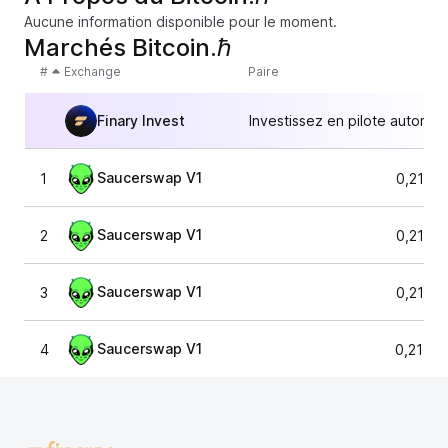
Aucune information disponible pour le moment.
Marchés Bitcoin.ℏ
#
Exchange
Paire
Finary Invest
Investissez en pilote automat
Saucerswap V1
1
0,2195
Saucerswap V1
2
0,2195
Saucerswap V1
3
0,2195
Saucerswap V1
4
0,2175