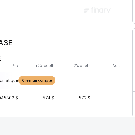
BASE
E
Prix
+2% depth
-2% depth
Volume (24h
tomatique
Créer un compte
045802 $
574 $
572 $
31 