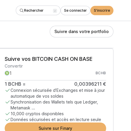
Rechercher
Se connecter
S'inscrire
/
Suivre dans votre portfolio
Suivre vos BITCOIN CASH ON BASE
Convertir
BCHB
1
BCHB
=
0,00396211 €
Connexion sécurisée d’Exchanges et mise à jour
automatique de vos soldes
Synchronisation des Wallets tels que Ledger,
Metamask ...
10,000 cryptos disponibles
Données sécurisées et accès en lecture seule
Suivre sur Finary