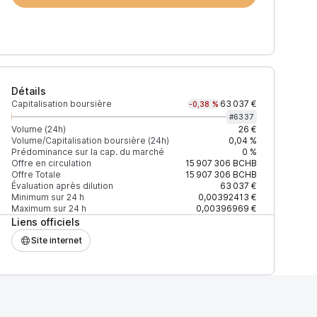
Détails
Capitalisation boursière
63 037 €
-0,38 %
#
6337
Volume (24h)
26 €
Volume/Capitalisation boursière (24h)
0,04 %
Prédominance sur la cap. du marché
0 %
)
% du volume
Confiance
Mis à jour
Offre en circulation
15 907 306
BCHB
Offre Totale
15 907 306
BCHB
Évaluation après dilution
63 037 €
Minimum sur 24 h
0,00392413 €
Maximum sur 24 h
0,00396969 €
Liens officiels
$
100 %
Récemment
ÉLEVÉE
Site internet