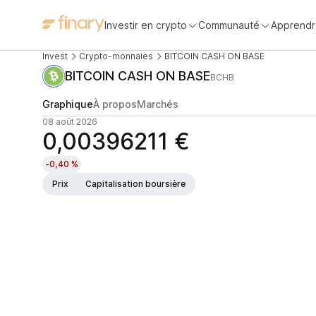
Investir en crypto
Communauté
Apprendr
Invest
Crypto-monnaies
BITCOIN CASH ON BASE
BITCOIN CASH ON BASE
BCHB
Graphique
À propos
Marchés
08 août 2026
0,00396211 €
-0,40 %
Prix
Capitalisation boursière