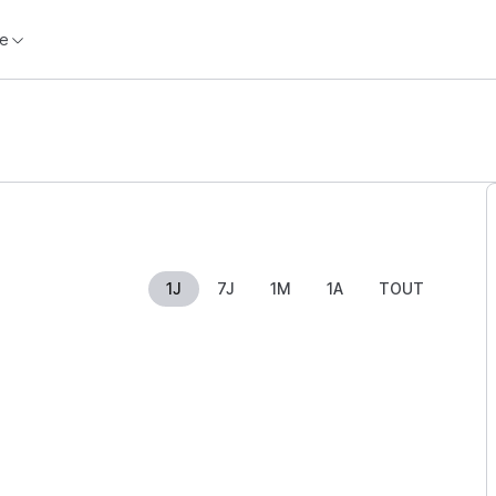
e
1J
7J
1M
1A
TOUT