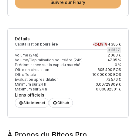
Suivre sur Finary
Détails
Capitalisation boursière
4 385 €
-24,15 %
#
11527
Volume (24h)
2 063 €
Volume/Capitalisation boursière (24h)
47,05 %
Prédominance sur la cap. du marché
0 %
Offre en circulation
605 400
BOS
Offre Totale
10 000 000
BOS
Évaluation après dilution
72 576 €
Minimum sur 24 h
0,00729809 €
Maximum sur 24 h
0,00882301 €
Liens officiels
Site internet
Github
À Propos du Bitcos Pro