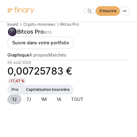
S'inscrire
Invest
Crypto-monnaies
Bitcos Pro
Bitcos Pro
BOS
Suivre dans votre portfolio
Graphique
À propos
Marchés
06 août 2026
0,00725783 €
-17,47 %
Prix
Capitalisation boursière
1J
7J
1M
1A
TOUT