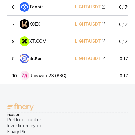
Toobit
LIGHT
/
USDT
6
0,1797
KCEX
LIGHT
/
USDT
7
0,1795
XT.COM
LIGHT
/
USDT
8
0,1795
BitKan
LIGHT
/
USDT
9
0,1796
Uniswap V3 (BSC)
10
0,1795
PRODUIT
Portfolio Tracker
Investir en crypto
Finary Plus