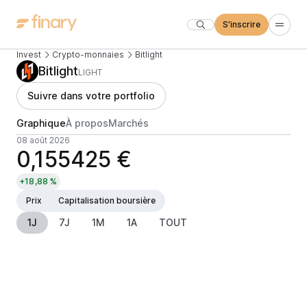
S'inscrire
Invest
Crypto-monnaies
Bitlight
Bitlight
LIGHT
Suivre dans votre portfolio
Graphique
À propos
Marchés
08 août 2026
0,155425 €
+18,88 %
Prix
Capitalisation boursière
1J
7J
1M
1A
TOUT