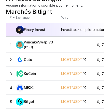
Aucune information disponible pour le moment.
Marchés Bitlight
#
Exchange
Paire
Finary Invest
Investissez en pilote automat
PancakeSwap V3
1
0,1796
(BSC)
Gate
LIGHT
/
USDT
2
0,1795
KuCoin
LIGHT
/
USDT
3
0,1798
MEXC
LIGHT
/
USDT
4
0,1795
Bitget
LIGHT
/
USDT
5
0,1798