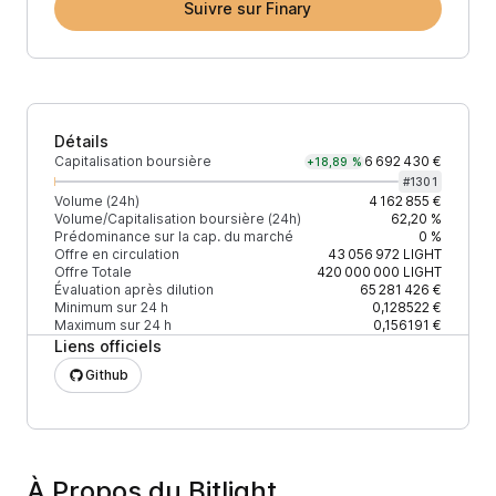
Suivre sur Finary
Détails
Capitalisation boursière
6 692 430 €
+18,89 %
#
1301
Volume (24h)
4 162 855 €
Volume/Capitalisation boursière (24h)
62,20 %
Prédominance sur la cap. du marché
0 %
Offre en circulation
43 056 972
LIGHT
Offre Totale
420 000 000
LIGHT
Évaluation après dilution
65 281 426 €
Minimum sur 24 h
0,128522 €
Maximum sur 24 h
0,156191 €
Liens officiels
Github
À Propos du Bitlight