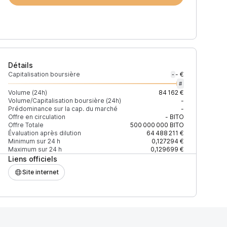
Détails
Capitalisation boursière
- €
-
#
Volume (24h)
84 162 €
Volume/Capitalisation boursière (24h)
-
Prédominance sur la cap. du marché
-
)
% du volume
Confiance
Mis à jour
Offre en circulation
-
BITO
Offre Totale
500 000 000
BITO
Évaluation après dilution
64 488 211 €
Minimum sur 24 h
0,127294 €
Maximum sur 24 h
0,129699 €
Liens officiels
$
98,93 %
Récemment
ÉLEVÉE
Site internet
$
1 %
Récemment
ÉLEVÉE