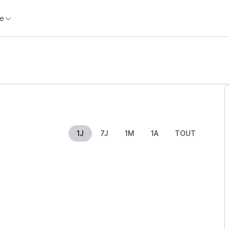
e
1J
7J
1M
1A
TOUT