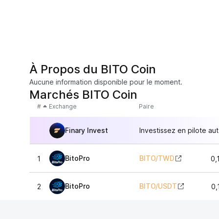
À Propos du BITO Coin
Aucune information disponible pour le moment.
Marchés BITO Coin
#
Exchange
Paire
Finary Invest
Investissez en pilote au
BitoPro
BITO
/
TWD
1
0,
BitoPro
BITO
/
USDT
2
0,