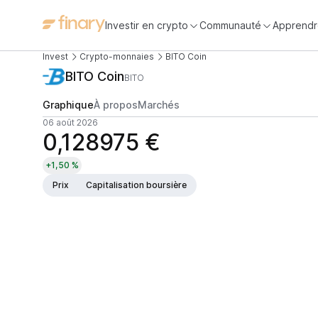
Investir en crypto
Communauté
Apprendr
Invest
Crypto-monnaies
BITO Coin
BITO Coin
BITO
Graphique
À propos
Marchés
06 août 2026
0,128975 €
+1,50 %
Prix
Capitalisation boursière