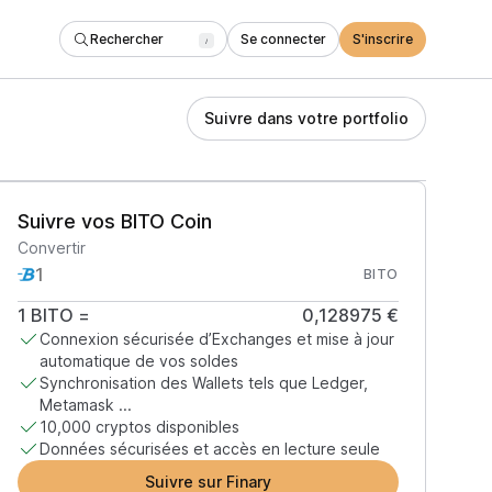
Rechercher
Se connecter
S'inscrire
/
Suivre dans votre portfolio
Suivre vos BITO Coin
Convertir
BITO
1
BITO
=
0,128975 €
Connexion sécurisée d’Exchanges et mise à jour
automatique de vos soldes
Synchronisation des Wallets tels que Ledger,
Metamask ...
10,000 cryptos disponibles
Données sécurisées et accès en lecture seule
Suivre sur Finary