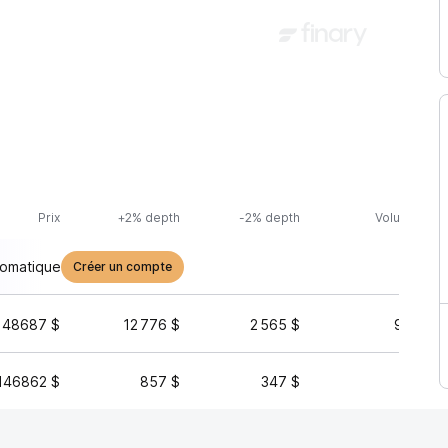
Prix
+2% depth
-2% depth
Volume (24h
tomatique
Créer un compte
148687 $
12 776 $
2 565 $
95 961 
146862 $
857 $
347 $
974 