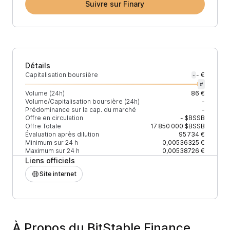
Suivre sur Finary
Détails
Capitalisation boursière
- €
-
#
Volume (24h)
86 €
Volume/Capitalisation boursière (24h)
-
Prédominance sur la cap. du marché
-
Offre en circulation
-
$BSSB
Offre Totale
17 850 000
$BSSB
Évaluation après dilution
95 734 €
Minimum sur 24 h
0,00536325 €
Maximum sur 24 h
0,00538726 €
Liens officiels
Site internet
À Propos du BitStable Finance