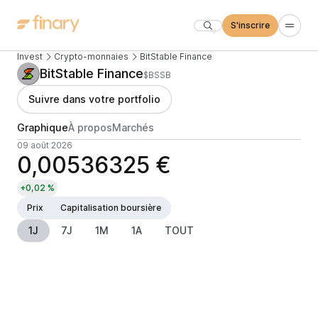
S'inscrire
Invest
Crypto-monnaies
BitStable Finance
BitStable Finance
$BSSB
Suivre dans votre portfolio
Graphique
À propos
Marchés
09 août 2026
0,00536325 €
+0,02 %
Prix
Capitalisation boursière
1J
7J
1M
1A
TOUT