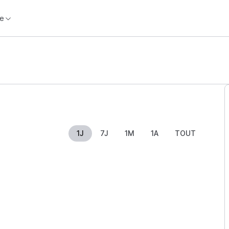
e
1J
7J
1M
1A
TOUT