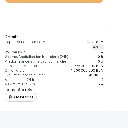
Détails
Capitalisation boursière
32 789 €
-
#
7460
Volume (24h)
1 €
Volume/Capitalisation boursière (24h)
0 %
Prédominance sur la cap. du marché
0 %
)
% du volume
Confiance
Mis à jour
Offre en circulation
775 000 000
BLAI
Offre Totale
1 000 000 000
BLAI
Évaluation après dilution
42 308 €
Minimum sur 24 h
- €
Maximum sur 24 h
- €
Liens officiels
$
100 %
Récemment
ÉLEVÉE
Site internet