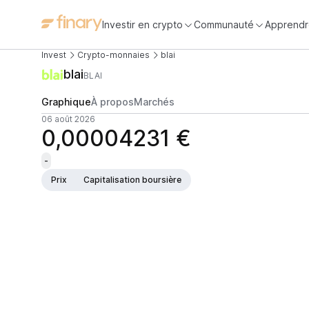
Investir en crypto
Communauté
Apprendr
Invest
Crypto-monnaies
blai
blai
BLAI
Graphique
À propos
Marchés
06 août 2026
0,00004231 €
-
Prix
Capitalisation boursière