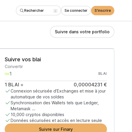
Rechercher
Se connecter
S'inscrire
/
Suivre dans votre portfolio
Suivre vos blai
Convertir
BLAI
1
BLAI
=
0,00004231 €
Connexion sécurisée d’Exchanges et mise à jour
automatique de vos soldes
Synchronisation des Wallets tels que Ledger,
Metamask ...
10,000 cryptos disponibles
Données sécurisées et accès en lecture seule
Suivre sur Finary