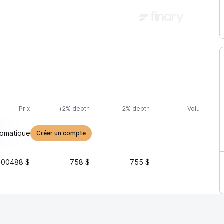
Prix
+2% depth
-2% depth
Volume (24h
tomatique
Créer un compte
000488 $
758 $
755 $
1 