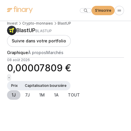
S'inscrire
Invest
Crypto-monnaies
BlastUP
BlastUP
BLASTUP
Suivre dans votre portfolio
Graphique
À propos
Marchés
08 août 2026
0,00007809 €
-
Prix
Capitalisation boursière
1J
7J
1M
1A
TOUT