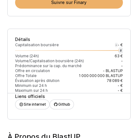
Suivre sur Finary
Détails
Capitalisation boursière
- €
-
#
Volume (24h)
63 €
Volume/Capitalisation boursière (24h)
-
Prédominance sur la cap. du marché
-
Offre en circulation
-
BLASTUP
Offre Totale
1 000 000 000
BLASTUP
Évaluation après dilution
78 089 €
Minimum sur 24 h
- €
Maximum sur 24 h
- €
Liens officiels
Site internet
Github
À Propos du BlastUP