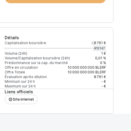
Détails
Capitalisation boursière
8 761 €
-
#
10147
Volume (24h)
1 €
Volume/Capitalisation boursière (24h)
0,01 %
Prédominance sur la cap. du marché
0 %
)
% du volume
Confiance
Mis à jour
Offre en circulation
10 000 000 000
BLERF
Offre Totale
10 000 000 000
BLERF
Évaluation après dilution
8 761 €
Minimum sur 24 h
- €
Maximum sur 24 h
- €
Liens officiels
$
100 %
Récemment
ÉLEVÉE
Site internet