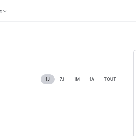
e
1J
7J
1M
1A
TOUT