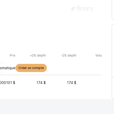
Prix
+2% depth
-2% depth
Volume (24h
tomatique
Créer un compte
000101 $
174 $
174 $
1 