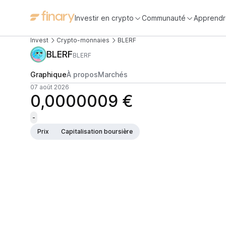
Investir en crypto
Communauté
Apprendr
Invest
Crypto-monnaies
BLERF
BLERF
BLERF
Graphique
À propos
Marchés
07 août 2026
0,0000009 €
-
Prix
Capitalisation boursière