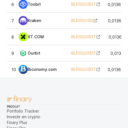
Toobit
BLESS
/
USDT
6
0,013658
Kraken
BLESS
/
USD
7
0,013665
XT.COM
BLESS
/
USDT
8
0,013620
Ourbit
BLESS
/
USDT
9
0,01363
Biconomy.com
BLESS
/
USDT
10
0,013640
PRODUIT
Portfolio Tracker
Investir en crypto
Finary Plus