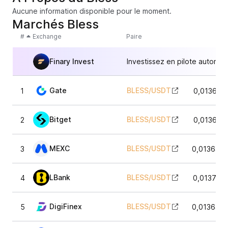
Aucune information disponible pour le moment.
Marchés Bless
#
Exchange
Paire
Finary Invest
Investissez en pilote automat
Gate
BLESS
/
USDT
1
0,013620
Bitget
BLESS
/
USDT
2
0,013620
MEXC
BLESS
/
USDT
3
0,013646
LBank
BLESS
/
USDT
4
0,013717
DigiFinex
BLESS
/
USDT
5
0,013640