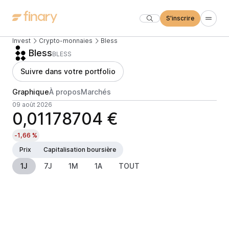
S'inscrire
Invest
Crypto-monnaies
Bless
Bless
BLESS
Suivre dans votre portfolio
Graphique
À propos
Marchés
09 août 2026
0,01178704 €
-1,66 %
Prix
Capitalisation boursière
1J
7J
1M
1A
TOUT