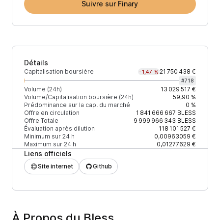
Suivre sur Finary
Détails
Capitalisation boursière
21 750 438 €
-1,47 %
#
718
Volume (24h)
13 029 517 €
Volume/Capitalisation boursière (24h)
59,90 %
Prédominance sur la cap. du marché
0 %
Offre en circulation
1 841 666 667
BLESS
Offre Totale
9 999 966 343
BLESS
Évaluation après dilution
118 101 527 €
Minimum sur 24 h
0,00963059 €
Maximum sur 24 h
0,01277629 €
Liens officiels
Site internet
Github
À Propos du Bless