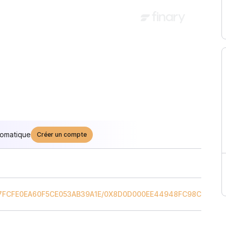
tomatique
Créer un compte
7FCFE0EA60F5CE053AB39A1E
/
0X8D0D000EE44948FC98C9B98A