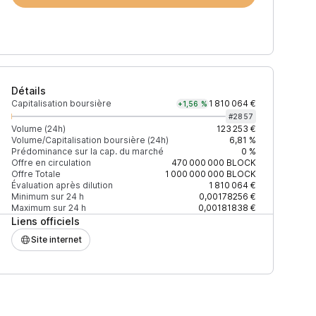
Détails
Capitalisation boursière
1 810 064 €
+1,56 %
#
2857
Volume (24h)
123 253 €
Volume/Capitalisation boursière (24h)
6,81 %
Prédominance sur la cap. du marché
0 %
Prix
+2% depth
Offre en circulation
470 000 000
BLOCK
Offre Totale
1 000 000 000
BLOCK
Évaluation après dilution
1 810 064 €
Minimum sur 24 h
0,00178256 €
Maximum sur 24 h
0,00181838 €
Liens officiels
0,00208659 $
247 $
Site internet
4FA4921476F08B0D
0,00209269 $
7 574 $