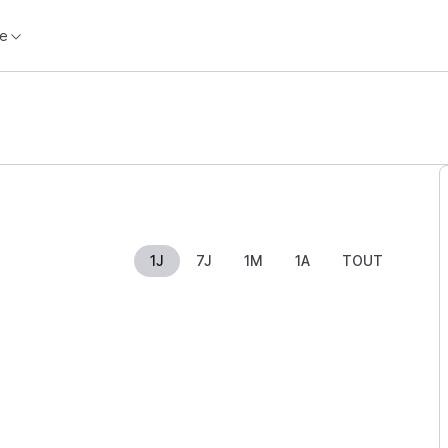
e
1J
7J
1M
1A
TOUT