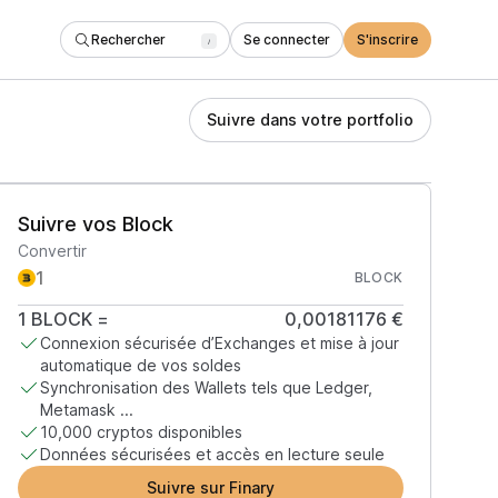
Rechercher
Se connecter
S'inscrire
/
Suivre dans votre portfolio
Suivre vos Block
Convertir
BLOCK
1
BLOCK
=
0,00181176 €
Connexion sécurisée d’Exchanges et mise à jour
automatique de vos soldes
Synchronisation des Wallets tels que Ledger,
Metamask ...
10,000 cryptos disponibles
Données sécurisées et accès en lecture seule
Suivre sur Finary