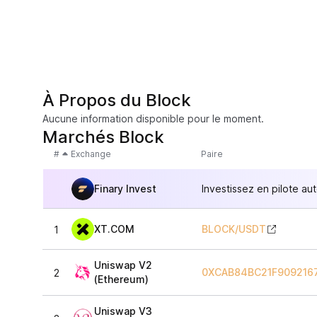
À Propos du Block
Aucune information disponible pour le moment.
Marchés Block
#
Exchange
Paire
Finary Invest
Investissez en pilote au
XT.COM
BLOCK
/
USDT
1
Uniswap V2
0XCAB84BC21F909216
2
(Ethereum)
Uniswap V3