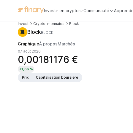
Investir en crypto
Communauté
Apprendr
Invest
Crypto-monnaies
Block
Block
BLOCK
Graphique
À propos
Marchés
07 août 2026
0,00181176 €
+1,66 %
Prix
Capitalisation boursière