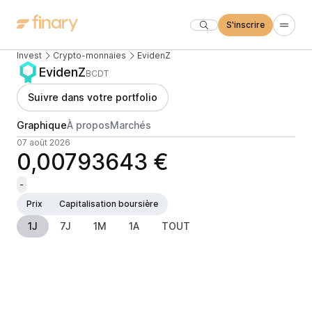
S'inscrire
Invest
Crypto-monnaies
EvidenZ
EvidenZ
BCDT
Suivre dans votre portfolio
Graphique
À propos
Marchés
07 août 2026
0,00793643 €
-
Prix
Capitalisation boursière
1J
7J
1M
1A
TOUT