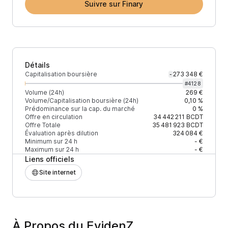
Suivre sur Finary
Détails
Capitalisation boursière
273 348 €
-
#
4128
Volume (24h)
269 €
Volume/Capitalisation boursière (24h)
0,10 %
Prédominance sur la cap. du marché
0 %
Offre en circulation
34 442 211
BCDT
Offre Totale
35 481 923
BCDT
Évaluation après dilution
324 084 €
Minimum sur 24 h
- €
Maximum sur 24 h
- €
Liens officiels
Site internet
À Propos du EvidenZ