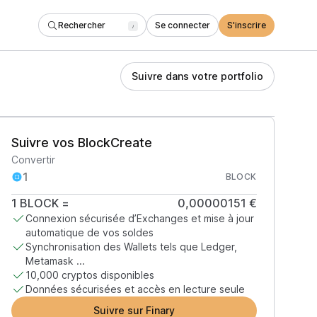
Rechercher
Se connecter
S'inscrire
/
Suivre dans votre portfolio
Suivre vos BlockCreate
Convertir
BLOCK
1
BLOCK
=
0,00000151 €
Connexion sécurisée d’Exchanges et mise à jour
automatique de vos soldes
Synchronisation des Wallets tels que Ledger,
Metamask ...
10,000 cryptos disponibles
Données sécurisées et accès en lecture seule
Suivre sur Finary