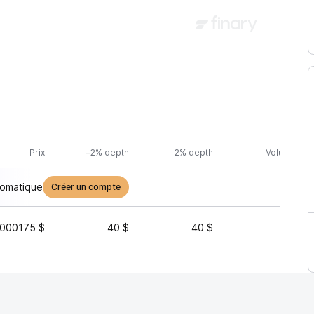
Prix
+2% depth
-2% depth
Volume (24
tomatique
Créer un compte
000175 $
40 $
40 $
4