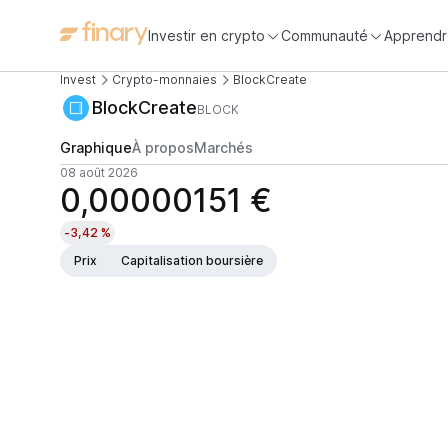
Investir en crypto
Communauté
Apprendr
Invest
Crypto-monnaies
BlockCreate
BlockCreate
BLOCK
Graphique
À propos
Marchés
08 août 2026
0,00000151 €
-3,42 %
Prix
Capitalisation boursière