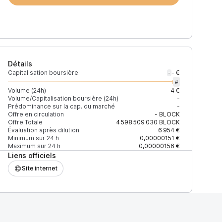
Détails
Capitalisation boursière
- €
-
#
Volume (24h)
4 €
Volume/Capitalisation boursière (24h)
-
Prédominance sur la cap. du marché
-
h)
% du volume
Confiance
Mis à jour
Offre en circulation
-
BLOCK
Offre Totale
4 598 509 030
BLOCK
Évaluation après dilution
6 954 €
Minimum sur 24 h
0,00000151 €
Maximum sur 24 h
0,00000156 €
Liens officiels
 $
100 %
Récemment
ÉLEVÉE
Site internet