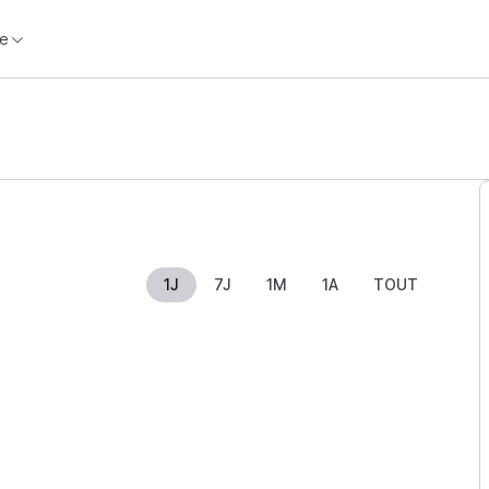
e
1J
7J
1M
1A
TOUT